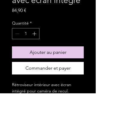
avec écran intégré
Prix
84,90 €
Quantité
*
Ajouter au panier
Commander et payer
Rétroviseur intérieur avec écran
intégré pour caméra de recul.
Solution idéale pour ajouter une
caméra de recul sur un véhicule non
équipé d’écran d’origine, tout en
conservant une installation discrète et
élégante.
electrov.info@gmail.com